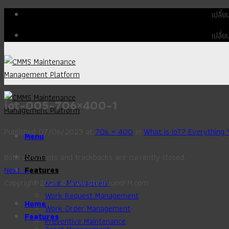
Skip
เปลี่
to
เปลี่
content
iot-005-706×400-1
Published
07/06/2023
at
706 × 400
in
What is IoT? Everything
Menu
Both comments and trackbacks are currently closed.
Home
Next
→
Features
Copyright 2026 © www.sitearoundFM.com
Asset Management
Work Request Management
Home
Work Order Management
Features
Preventive Maintenance