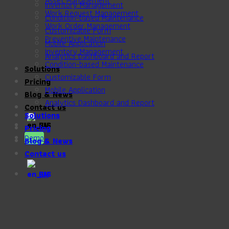
Asset Management
Inventory Management
Work Request Management
Condition-based Maintenance
Work Order Management
Customizable Form
Preventive Maintenance
Mobile Application
Inventory Management
Analytics Dashboard and Report
Condition-based Maintenance
Solutions
Customizable Form
Pricing
Mobile Application
Blog & News
Analytics Dashboard and Report
Contact us
Solutions
EN
Pricing
Demo
Blog & News
Contact us
EN