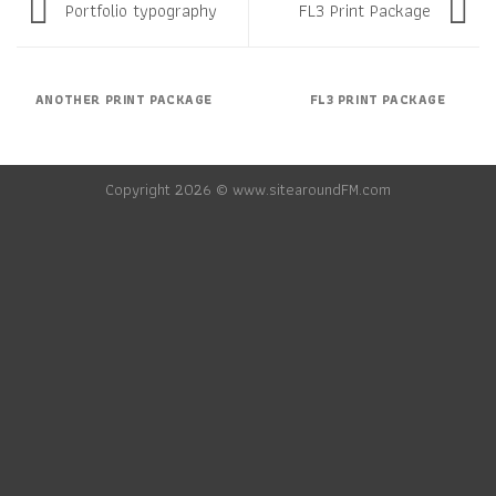
Portfolio typography
FL3 Print Package
ANOTHER PRINT PACKAGE
FL3 PRINT PACKAGE
Copyright 2026 © www.sitearoundFM.com