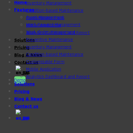
Home
Inventory Management
Features
Condition-based Maintenance
Asset Management
Customizable Form
Work Request Management
Mobile Application
Work Order Management
Analytics Dashboard and Report
Preventive Maintenance
Solutions
Inventory Management
Pricing
Condition-based Maintenance
Blog & News
Customizable Form
Contact us
Mobile Application
EN
Analytics Dashboard and Report
Demo
Solutions
Pricing
Blog & News
Contact us
EN