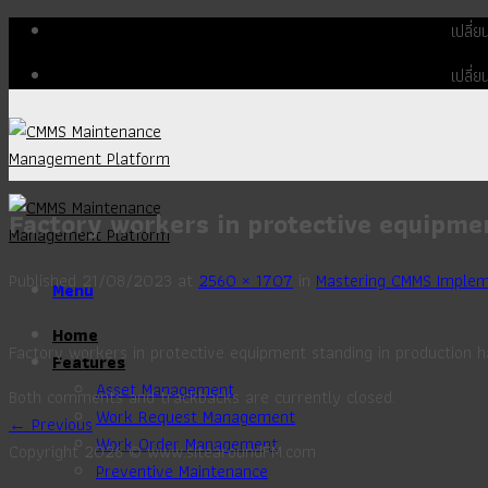
Skip
เปลี่
to
เปลี่
content
Factory workers in protective equipmen
Published
21/08/2023
at
2560 × 1707
in
Mastering CMMS Impleme
Menu
Home
Factory workers in protective equipment standing in production ha
Features
Asset Management
Both comments and trackbacks are currently closed.
Work Request Management
←
Previous
Work Order Management
Copyright 2026 © www.sitearoundFM.com
Preventive Maintenance