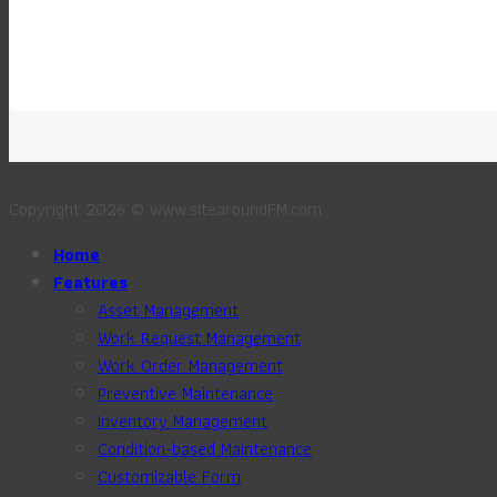
Copyright 2026 © www.sitearoundFM.com
Home
Features
Asset Management
Work Request Management
Work Order Management
Preventive Maintenance
Inventory Management
Condition-based Maintenance
Customizable Form