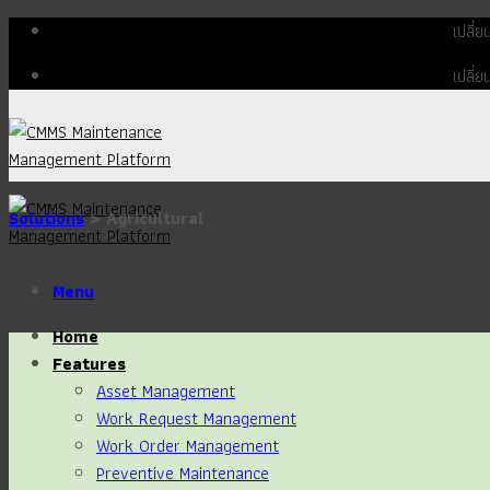
Skip
เปลี่
to
เปลี่
content
Solutions
> Agricultural
Menu
Home
Features
Asset Management
Work Request Management
Work Order Management
Preventive Maintenance